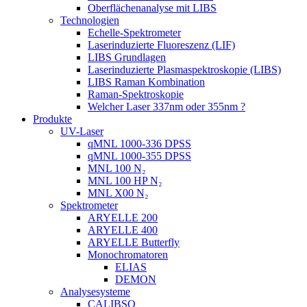
Oberflächenanalyse mit LIBS
Technologien
Echelle-Spektrometer
Laserinduzierte Fluoreszenz (LIF)
LIBS Grundlagen
Laserinduzierte Plasmaspektroskopie (LIBS)
LIBS Raman Kombination
Raman-Spektroskopie
Welcher Laser 337nm oder 355nm ?
Produkte
UV-Laser
qMNL 1000-336 DPSS
qMNL 1000-355 DPSS
MNL 100 N₂
MNL 100 HP N₂
MNL X00 N₂
Spektrometer
ARYELLE 200
ARYELLE 400
ARYELLE Butterfly
Monochromatoren
ELIAS
DEMON
Analysesysteme
CALIBSO