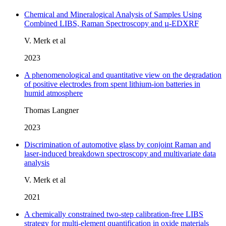
Chemical and Mineralogical Analysis of Samples Using
Combined LIBS, Raman Spectroscopy and µ-EDXRF
V. Merk et al
2023
A phenomenological and quantitative view on the degradation
of positive electrodes from spent lithium-ion batteries in
humid atmosphere
Thomas Langner
2023
Discrimination of automotive glass by conjoint Raman and
laser-induced breakdown spectroscopy and multivariate data
analysis
V. Merk et al
2021
A chemically constrained two-step calibration-free LIBS
strategy for multi-element quantification in oxide materials