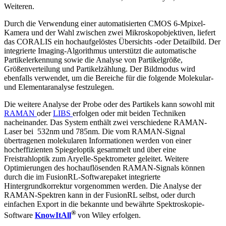
Weiteren.
Durch die Verwendung einer automatisierten CMOS 6-Mpixel-
Kamera und der Wahl zwischen zwei Mikroskopobjektiven, liefert
das CORALIS ein hochaufgelöstes Übersichts -oder Detailbild. Der
integrierte Imaging-Algorithmus unterstützt die automatische
Partikelerkennung sowie die Analyse von Partikelgröße,
Größenverteilung und Partikelzählung. Der Bildmodus wird
ebenfalls verwendet, um die Bereiche für die folgende Molekular-
und Elementaranalyse festzulegen.
Die weitere Analyse der Probe oder des Partikels kann sowohl mit
RAMAN
oder
LIBS
erfolgen oder mit beiden Techniken
nacheinander. Das System enthält zwei verschiedene RAMAN-
Laser bei 532nm und 785nm. Die vom RAMAN-Signal
übertragenen molekularen Informationen werden von einer
hocheffizienten Spiegeloptik gesammelt und über eine
Freistrahloptik zum Aryelle-Spektrometer geleitet. Weitere
Optimierungen des hochauflösenden RAMAN-Signals können
durch die im FusionRL-Softwarepaket integrierte
Hintergrundkorrektur vorgenommen werden. Die Analyse der
RAMAN-Spektren kann in der FusionRL selbst, oder durch
einfachen Export in die bekannte und bewährte Spektroskopie-
®
Software
KnowItAll
von Wiley erfolgen.