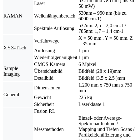
532 nm und 785 nm ( bis zu
Laser
50 mW)
530nm – 950 nm (bis zu
RAMAN
Wellenlängenbereich
6000 cm-1)
532nm: 2,5 – 2,0 cm-1 /
Spektrale Auflösung
785nm: 1,7 – 1,4 cm-1
X = 50 mm , Y = 50 mm, Z
Verfahrwege
= 35 mm
XYZ-Tisch
Auflösung
1 µm
Wiederholgenauigkeit
1 µm
CMOS Kamera
6 Mpixel
Sample
Übersichtsbild
Bildfeld (28 x 19)mm
Imaging
Detailbild
Bildfeld (3.5 x 2.5 )mm
1.200 mm x 750 mm x 750
Dimensionen
mm
General
Gewicht
225 kg
Sicherheit
Laserklasse 1
Fusion RL
Einzel- oder Average-
Spektrenaufnahme /
Messmethoden
Mapping und Tiefen-Scans /
Partikelidentifizierung und