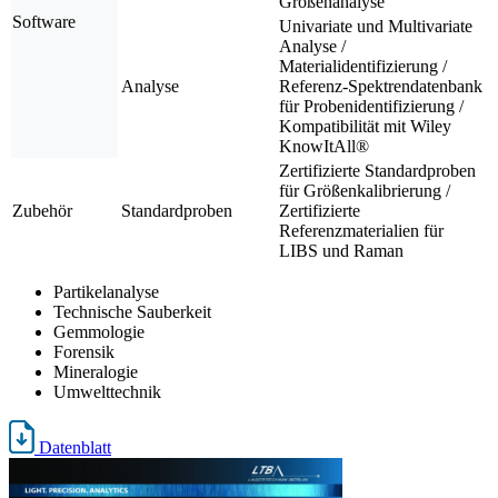
Größenanalyse
Software
Univariate und Multivariate
Analyse /
Materialidentifizierung /
Analyse
Referenz-Spektrendatenbank
für Probenidentifizierung /
Kompatibilität mit Wiley
KnowItAll®
Zertifizierte Standardproben
für Größenkalibrierung /
Zubehör
Standardproben
Zertifizierte
Referenzmaterialien für
LIBS und Raman
Partikelanalyse
Technische Sauberkeit
Gemmologie
Forensik
Mineralogie
Umwelttechnik
Datenblatt