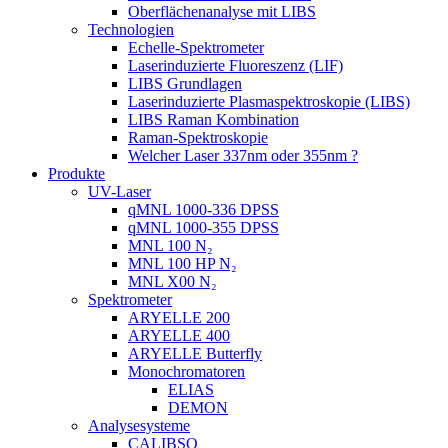
Oberflächenanalyse mit LIBS
Technologien
Echelle-Spektrometer
Laserinduzierte Fluoreszenz (LIF)
LIBS Grundlagen
Laserinduzierte Plasmaspektroskopie (LIBS)
LIBS Raman Kombination
Raman-Spektroskopie
Welcher Laser 337nm oder 355nm ?
Produkte
UV-Laser
qMNL 1000-336 DPSS
qMNL 1000-355 DPSS
MNL 100 N₂
MNL 100 HP N₂
MNL X00 N₂
Spektrometer
ARYELLE 200
ARYELLE 400
ARYELLE Butterfly
Monochromatoren
ELIAS
DEMON
Analysesysteme
CALIBSO