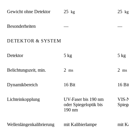
Gewicht ohne Detektor
25
25
kg
kg
Besonderheiten
—
—
DETEKTOR & SYSTEM
Detektor
5 kg
5 kg
Belichtungszeit, min.
2
2
ms
ms
Dynamikbereich
16 Bit
16 Bit
Lichteinkopplung
UV-Faser bis 190 nm
VIS-NI
oder Spiegeloptik bis
Spiege
190 nm
Wellenlängenkalibrierung
mit Kalibierlampe
mit Ka