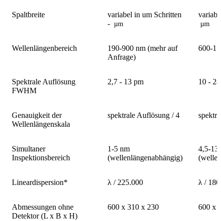
Spaltbreite
variabel in um Schritten
variabe
-
µm
µm
Wellenlängenbereich
190-900 nm (mehr auf
600-1.
Anfrage)
Spektrale Auflösung
2,7 - 13 pm
10 - 2
FWHM
Genauigkeit der
spektrale Auflösung / 4
spektra
Wellenlängenskala
Simultaner
1-5 nm
4,5-13
Inspektionsbereich
(wellenlängenabhängig)
(welle
Lineardispersion*
λ / 225.000
λ / 180
Abmessungen ohne
600 x 310 x 230
600 x 
Detektor (L x B x H)