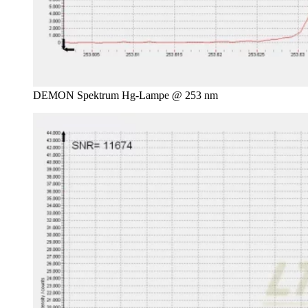
DEMON Spektrum Hg-Lampe @ 253 nm