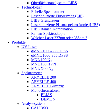
Oberflächenanalyse mit LIBS
Technologien
Echelle-Spektrometer
Laserinduzierte Fluoreszenz (LIF)
LIBS Grundlagen
Laserinduzierte Plasmaspektroskopie (LIBS)
LIBS Raman Kombination
Raman-Spektroskopie
Welcher Laser 337nm oder 355nm ?
Produkte
UV-Laser
qMNL 1000-336 DPSS
qMNL 1000-355 DPSS
MNL 100 N₂
MNL 100 HP N₂
MNL X00 N₂
Spektrometer
ARYELLE 200
ARYELLE 400
ARYELLE Butterfly
Monochromatoren
ELIAS
DEMON
Analysesysteme
CALIBSO