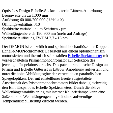
Optisches Design
Echelle-Spektrometer in Littrow-Anordnung
Brennweite
bis zu 1.000
mm
Auflösung
60.000-200.000 ( λ/delta λ)
Öffnungsverhältnis
f/10
Spaltbreite
variabel in um Schritten -
µm
Wellenlängenbereich
190-900 nm (mehr auf Anfrage)
Spektrale Auflösung FWHM
2,7 - 13 pm
Der DEMON ist ein zeitlich und spektral hochauflösender
D
oppel-
E
chelle-
MON
ochromator. Er besteht aus einem optomechanisch
motorisierten und thermisch sehr stabilen
Echelle-Spektrometer
mit
vorgeschaltetem Prismenmonochromator zur Selektion des
jeweiligen Inspektionsbereichs. Das patentierte optische Design aus
Prisma und Echelle-Gitter ist in Littrow-Anordnung aufgestellt und
nutzt die hohe Abbildungsgüte der verwendeten parabolischen
Spiegeloptiken. Der mit einstellbarer Breite ausgestattete
Austrittspalt des Prismenmonochromators bildet dabei gleichzeitig
den Eintrittsspalt des Echelle-Spektrometers. Durch die aktive
Wellenlängenstabilisierung mit interner Kalibrierlampe kann eine
äußerst hohe Wellenlängengenauigkeit ohne aufwendige
Temperaturstabilisierung erreicht werden.