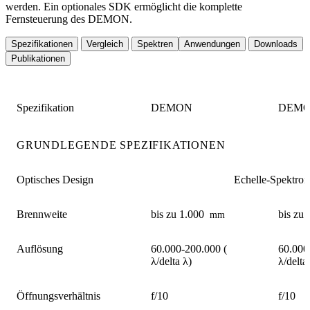
werden. Ein optionales SDK ermöglicht die komplette
Fernsteuerung des DEMON.
Spezifikationen
Vergleich
Spektren
Anwendungen
Downloads
Publikationen
Spezifikation
DEMON
DEMO
GRUNDLEGENDE SPEZIFIKATIONEN
Optisches Design
Echelle-Spektrom
Brennweite
bis zu 1.000
bis zu
mm
Auflösung
60.000-200.000 (
60.000
λ/delta λ)
λ/delta
Öffnungsverhältnis
f/10
f/10