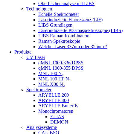
Oberflächenanalyse mit LIBS
Technologien
Echelle-Spektrometer
Laserinduzierte Fluoreszenz (LIF)
LIBS Grundlagen
Laserinduzierte Plasmaspektroskopie (LIBS)
LIBS Raman Kombination
Raman-Spektroskopie
Welcher Laser 337nm oder 355nm ?
Produkte
UV-Laser
qMNL 1000-336 DPSS
qMNL 1000-355 DPSS
MNL 100 N₂
MNL 100 HP N₂
MNL X00 N₂
Spektrometer
ARYELLE 200
ARYELLE 400
ARYELLE Butterfly
Monochromatoren
ELIAS
DEMON
Analysesysteme
CALIBSO