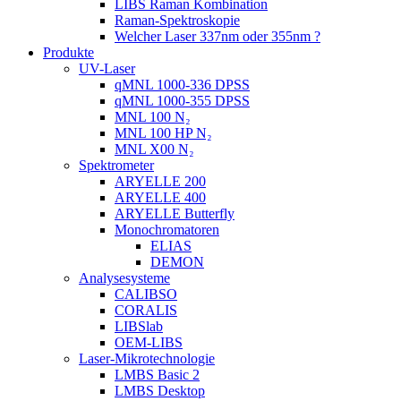
LIBS Raman Kombination
Raman-Spektroskopie
Welcher Laser 337nm oder 355nm ?
Produkte
UV-Laser
qMNL 1000-336 DPSS
qMNL 1000-355 DPSS
MNL 100 N₂
MNL 100 HP N₂
MNL X00 N₂
Spektrometer
ARYELLE 200
ARYELLE 400
ARYELLE Butterfly
Monochromatoren
ELIAS
DEMON
Analysesysteme
CALIBSO
CORALIS
LIBSlab
OEM-LIBS
Laser-Mikrotechnologie
LMBS Basic 2
LMBS Desktop