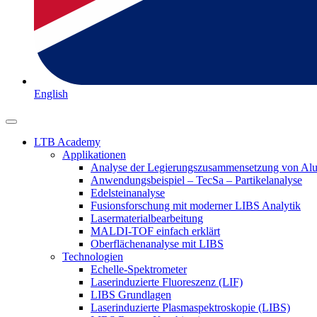
English
LTB Academy
Applikationen
Analyse der Legierungszusammensetzung von Al
Anwendungsbeispiel – TecSa – Partikelanalyse
Edelsteinanalyse
Fusionsforschung mit moderner LIBS Analytik
Lasermaterialbearbeitung
MALDI-TOF einfach erklärt
Oberflächenanalyse mit LIBS
Technologien
Echelle-Spektrometer
Laserinduzierte Fluoreszenz (LIF)
LIBS Grundlagen
Laserinduzierte Plasmaspektroskopie (LIBS)