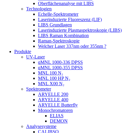
Oberflächenanalyse mit LIBS
Technologien
Echelle-Spektrometer
Laserinduzierte Fluoreszenz (LIF)
LIBS Grundlagen
Laserinduzierte Plasmaspektroskopie (LIBS)
LIBS Raman Kombination
Raman-Spektroskopie
Welcher Laser 337nm oder 355nm ?
Produkte
UV-Laser
qMNL 1000-336 DPSS
qMNL 1000-355 DPSS
MNL 100 N₂
MNL 100 HP N₂
MNL X00 N₂
Spektrometer
ARYELLE 200
ARYELLE 400
ARYELLE Butterfly
Monochromatoren
ELIAS
DEMON
Analysesysteme
CALIBSO