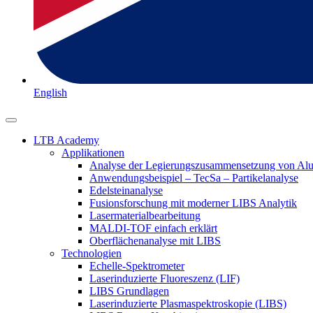
English
LTB Academy
Applikationen
Analyse der Legierungszusammensetzung von Al
Anwendungsbeispiel – TecSa – Partikelanalyse
Edelsteinanalyse
Fusionsforschung mit moderner LIBS Analytik
Lasermaterialbearbeitung
MALDI-TOF einfach erklärt
Oberflächenanalyse mit LIBS
Technologien
Echelle-Spektrometer
Laserinduzierte Fluoreszenz (LIF)
LIBS Grundlagen
Laserinduzierte Plasmaspektroskopie (LIBS)