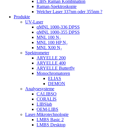
LIBS Raman Kombination
Raman-Spektroskopie
Welcher Laser 337nm oder 355nm ?
Produkte
UV-Laser
qMNL 1000-336 DPSS
qMNL 1000-355 DPSS
MNL 100 N₂
MNL 100 HP N₂
MNL X00 N₂
Spektrometer
ARYELLE 200
ARYELLE 400
ARYELLE Butterfly
Monochromatoren
ELIAS
DEMON
Analysesysteme
CALIBSO
CORALIS
LIBSlab
OEM-LIBS
Laser-Mikrotechnologie
LMBS Basic 2
LMBS Desktop